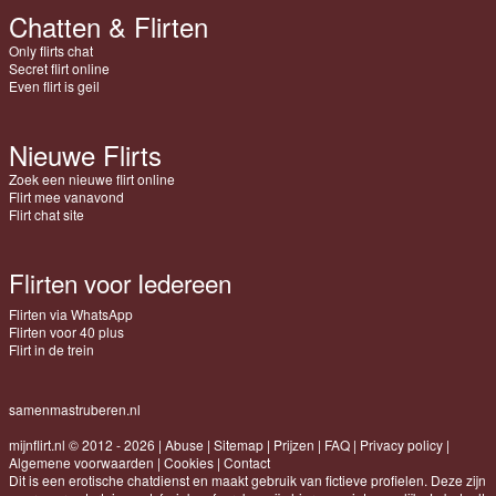
Chatten & Flirten
Only flirts chat
Secret flirt online
Even flirt is geil
Nieuwe Flirts
Zoek een nieuwe flirt online
Flirt mee vanavond
Flirt chat site
Flirten voor Iedereen
Flirten via WhatsApp
Flirten voor 40 plus
Flirt in de trein
samenmastruberen.nl
mijnflirt.nl © 2012 - 2026
|
Abuse
|
Sitemap
|
Prijzen
|
FAQ
|
Privacy policy
|
Algemene voorwaarden
|
Cookies
|
Contact
Dit is een erotische chatdienst en maakt gebruik van fictieve profielen. Deze zijn